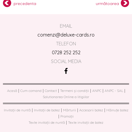
precedenta
următoarea
EMAIL
comenzi@deluxe-cards.ro
TELEFON
0728 252 252
SOCIAL MEDIA
|
|
|
|
|
|
Acasă
Cum comand
Contact
Termeni și condiții
ANPC
ANPC - SAL
Solutionarea Online a litigiilor
|
|
|
|
Invitații de nuntă
Invitații de botez
Mărturii
Accesorii botez
Hăinuțe botez
|
Promoții
|
Texte invitații de nuntă
Texte invitații de botez