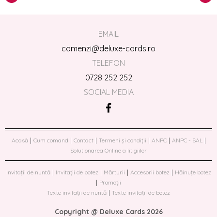
EMAIL
comenzi@deluxe-cards.ro
TELEFON
0728 252 252
SOCIAL MEDIA
|
|
|
|
|
|
Acasă
Cum comand
Contact
Termeni și condiții
ANPC
ANPC - SAL
Solutionarea Online a litigiilor
|
|
|
|
Invitații de nuntă
Invitații de botez
Mărturii
Accesorii botez
Hăinuțe botez
|
Promoții
|
Texte invitații de nuntă
Texte invitații de botez
Copyright @ Deluxe Cards 2026