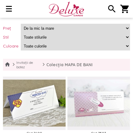
search
shopping_cart
Preț
Stil
Culoare
Invitații de
Colecția MAPA DE BANI
botez