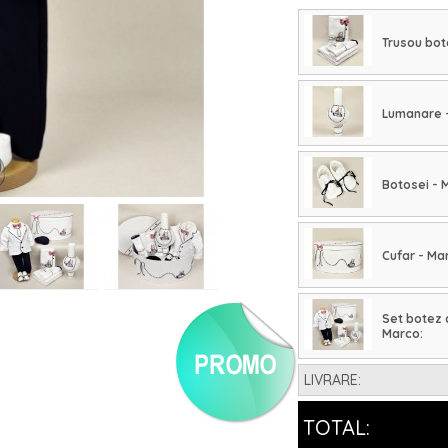
Trusou bot
Lumanare 
Botosei - 
Cufar - Ma
Set botez 
Marco:
LIVRARE:
TOTAL: