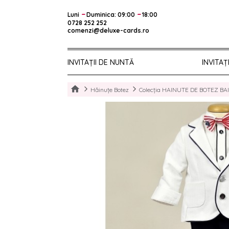
–
–
Luni
Duminica: 09:00
18:00
0728 252 252
comenzi@deluxe-cards.ro
INVITAȚII DE NUNTĂ
INVITAȚ
Hăinuțe Botez
Colecția HAINUTE DE BOTEZ BAI