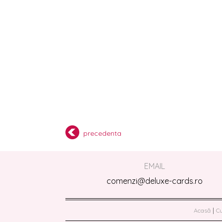
precedenta
EMAIL
comenzi@deluxe-cards.ro
|
Acasă
C