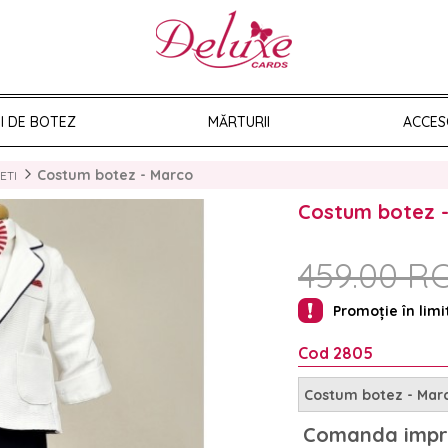
II DE BOTEZ
MĂRTURII
ACCES
Costum botez - Marco
ETI
Costum botez 
459.00 R
Promoție în limi
Cod 2805
Costum botez - Mar
Comanda impr