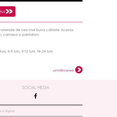
dus
ateriale de cea mai buna calitate. Acesta
n, camasa si pantaloni.
uni, 6-9 luni, 9-12 luni, 18-24 luni
următoarea
SOCIAL MEDIA
a litigiilor