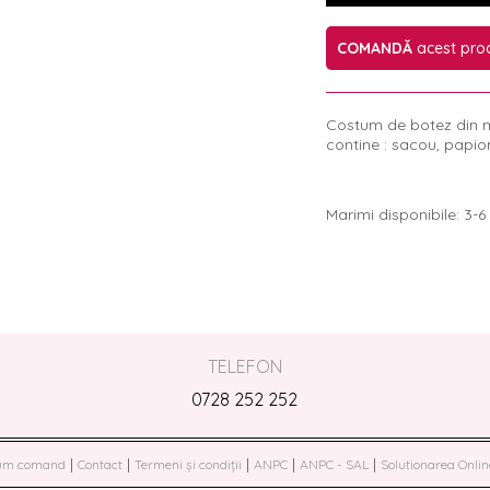
COMANDĂ
acest pro
Costum de botez din m
contine : sacou, papio
Marimi disponibile: 3-6 l
TELEFON
0728 252 252
|
|
|
|
|
um comand
Contact
Termeni și condiții
ANPC
ANPC - SAL
Solutionarea Online 