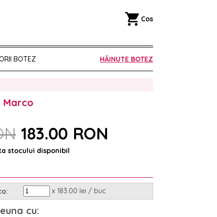
shopping_cart
Cos
ORII BOTEZ
HĂINUȚE BOTEZ
- Marco
ON
183.00 RON
ta stocului disponibil
x 183.00 lei / buc
co:
euna cu: