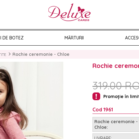
II DE BOTEZ
MĂRTURII
ACCES
Rochie ceremonie - Chloe
TITE
Rochie ceremon
319.00 R
Promoție în limi
Cod 1961
Rochie ceremonie -
Chloe:
LIVRARE: