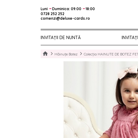
–
–
Luni
Duminica: 09:00
18:00
0728 252 252
comenzi@deluxe-cards.ro
INVITAȚII DE NUNTĂ
INVITAȚ
Hăinuțe Botez
Colecția HAINUTE DE BOTEZ FE