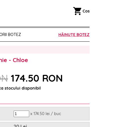
shopping_cart
Cos
ORII BOTEZ
HĂINUȚE BOTEZ
ie - Chloe
ON
174.50 RON
ta stocului disponibil
x 174.50 lei / buc
20 Lei