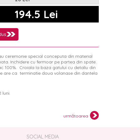
194.5 Lei
dus
au ceremonie special conceputa din material
nata. Inchidere cu fermoar pe partea din spate.
 100%. Croiala la baza gatului cu detaliu din
e are ca terminatie doua volanase din dantela
 luni.
următoarea
SOCIAL MEDIA