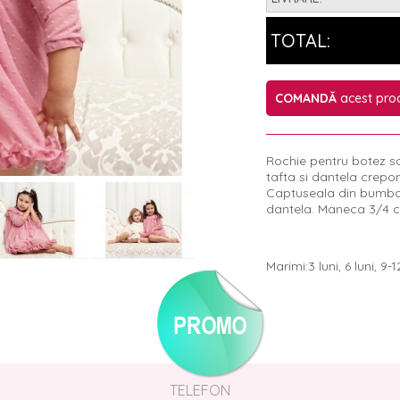
TOTAL:
COMANDĂ
acest pro
Rochie pentru botez s
tafta si dantela crepo
Captuseala din bumbac
dantela. Maneca 3/4 c
Marimi:3 luni, 6 luni, 9-12
TELEFON