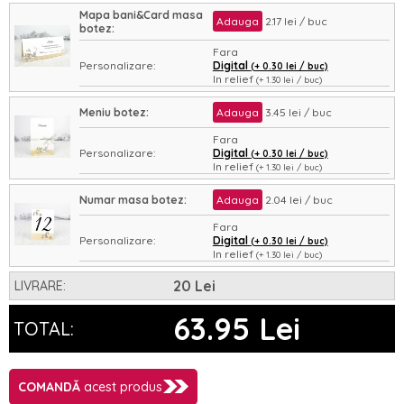
Mapa bani&Card masa
Adauga
2.17 lei / buc
botez:
Fara
Personalizare:
Digital
(+ 0.30 lei / buc)
In relief
(+ 1.30 lei / buc)
Asamblare:
Nu
Da
(+ 0.35 lei / buc)
Meniu botez:
Adauga
3.45 lei / buc
Fara
Personalizare:
Digital
(+ 0.30 lei / buc)
In relief
(+ 1.30 lei / buc)
Asamblare:
Nu
Da
(+ 0.35 lei / buc)
Numar masa botez:
Adauga
2.04 lei / buc
Fara
Personalizare:
Digital
(+ 0.30 lei / buc)
In relief
(+ 1.30 lei / buc)
Asamblare:
Nu
Da
(+ 0.35 lei / buc)
20 Lei
LIVRARE:
63.95 Lei
TOTAL:
COMANDĂ
acest produs