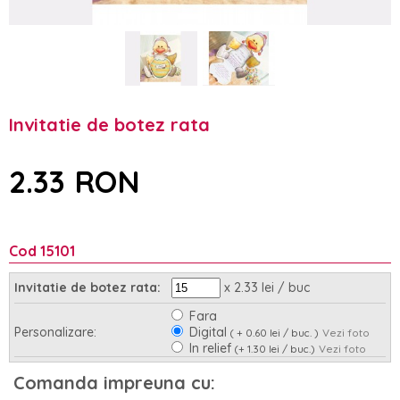
Invitatie de botez rata
2.33 RON
Cod 15101
x 2.33 lei / buc
Invitatie de botez rata:
Fara
Personalizare:
Digital
( + 0.60 lei / buc. )
Vezi foto
In relief
(+ 1.30 lei / buc.)
Vezi foto
Asamblare:
Nu
Da
(+ 0.95 lei / buc.)
Comanda impreuna cu: