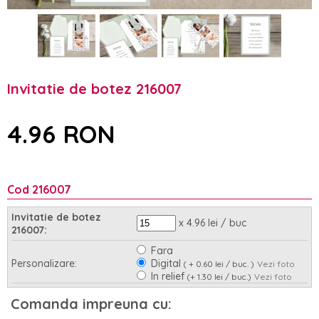
Invitatie de botez 216007
4.96 RON
Cod 216007
Invitatie de botez
x 4.96 lei / buc
216007:
Fara
Personalizare:
Digital
( + 0.60 lei / buc. )
Vezi foto
In relief
(+ 1.30 lei / buc.)
Vezi foto
Asamblare:
Nu
Da
(+ 0.95 lei / buc.)
Comanda impreuna cu: