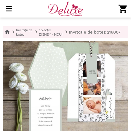
shopping_cart
Invitații de
Colecția
Invitatie de botez 216007
botez
DISNEY - NOU!