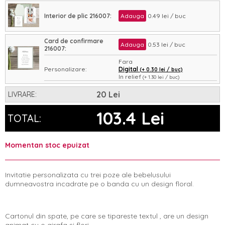
Interior de plic 216007:
Adauga
0.49 lei / buc
Card de confirmare
Adauga
0.53 lei / buc
216007:
Fara
Personalizare:
Digital
(+ 0.30 lei / buc)
In relief
(+ 1.30 lei / buc)
Asamblare:
Nu
Da
(+ 0.35 lei / buc)
20 Lei
LIVRARE:
103.4 Lei
TOTAL:
Momentan stoc epuizat
Invitatie personalizata cu trei poze ale bebelusului
dumneavostra incadrate pe o banda cu un design floral.
Cartonul din spate, pe care se tipareste textul , are un design
animat cu o girafa si flori.