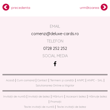
precedenta
următoarea
EMAIL
comenzi@deluxe-cards.ro
TELEFON
0728 252 252
SOCIAL MEDIA
|
|
|
|
|
|
Acasă
Cum comand
Contact
Termeni și condiții
ANPC
ANPC - SAL
Solutionarea Online a litigiilor
|
|
|
|
Invitații de nuntă
Invitații de botez
Mărturii
Accesorii botez
Hăinuțe botez
|
Promoții
|
Texte invitații de nuntă
Texte invitații de botez