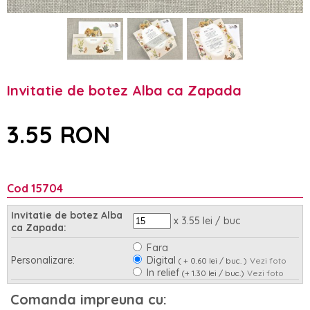
Invitatie de botez Alba ca Zapada
3.55 RON
Cod 15704
Invitatie de botez Alba
x 3.55 lei / buc
ca Zapada:
Fara
Personalizare:
Digital
( + 0.60 lei / buc. )
Vezi foto
In relief
(+ 1.30 lei / buc.)
Vezi foto
Asamblare:
Nu
Da
(+ 0.95 lei / buc.)
Comanda impreuna cu: