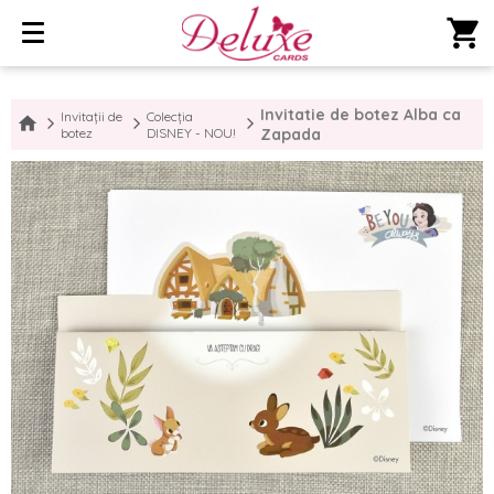
shopping_cart
Invitatie de botez Alba ca
Invitații de
Colecția
botez
DISNEY - NOU!
Zapada