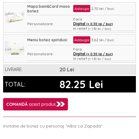
Mapa bani&Card masa
Adauga
2.70 lei / buc
botez:
Fara
Personalizare:
Digital
(+ 0.30 lei / buc)
In relief
(+ 1.30 lei / buc)
Asamblare:
Nu
Da
(+ 0.35 lei / buc)
Meniu botez spiridusi:
Adauga
3.62 lei / buc
Fara
Personalizare:
Digital
(+ 0.30 lei / buc)
In relief
(+ 1.30 lei / buc)
Asamblare:
Nu
Da
(+ 0.35 lei / buc)
20 Lei
LIVRARE:
82.25 Lei
TOTAL:
COMANDĂ
acest produs
Invitatie de botez cu personaj "Alba ca Zapada".