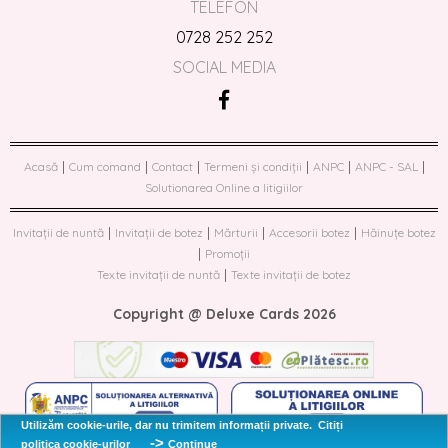
TELEFON
0728 252 252
SOCIAL MEDIA
|
|
|
|
|
|
Acasă
Cum comand
Contact
Termeni și condiții
ANPC
ANPC - SAL
Solutionarea Online a litigiilor
|
|
|
|
Invitații de nuntă
Invitații de botez
Mărturii
Accesorii botez
Hăinuțe botez
|
Promoții
|
Texte invitații de nuntă
Texte invitații de botez
Copyright @ Deluxe Cards 2026
Utilizăm cookie-urile, dar nu trimitem informații private.
Citiți
->
politica cookie-urilor
Continue