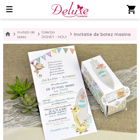
shopping_cart
Invitații de
Colecția
Invitatie de botez masina
botez
DISNEY - NOU!