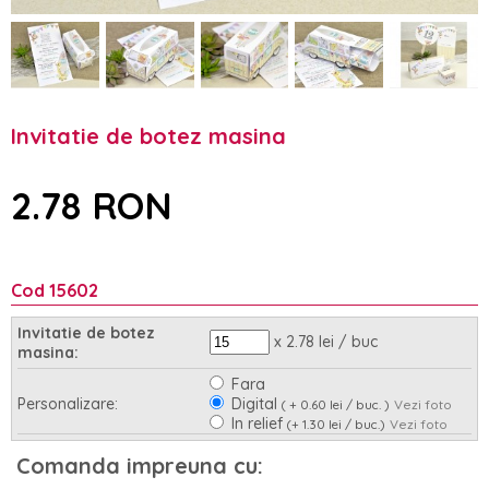
Invitatie de botez masina
2.78 RON
Cod 15602
Invitatie de botez
x 2.78 lei / buc
masina:
Fara
Personalizare:
Digital
( + 0.60 lei / buc. )
Vezi foto
In relief
(+ 1.30 lei / buc.)
Vezi foto
Asamblare:
Nu
Da
(+ 0.95 lei / buc.)
Comanda impreuna cu: