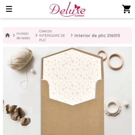
shopping_cart
Colecția
Invitații
Interior de plic 216015
INTERIOARE DE
de botez
PLIC