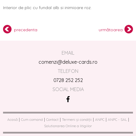
Interior de plic cu fundal alb si inimioare roz.
precedenta
următoarea
EMAIL
comenzi@deluxe-cards.ro
TELEFON
0728 252 252
SOCIAL MEDIA
|
|
|
|
|
|
Acasă
Cum comand
Contact
Termeni și condiții
ANPC
ANPC - SAL
Solutionarea Online a litigiilor