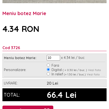
Meniu botez Marie
4.34 RON
Cod 3726
x 4.34 lei / buc
Meniu botez Marie:
Fara
Personalizare:
Digital
( + 0.30 lei / buc. )
Vezi foto
In relief
(+ 1.30 lei / buc.)
Vezi foto
Asamblare:
Nu
Da
(+ 0.35 lei / buc.)
20 Lei
LIVRARE:
66.4 Lei
TOTAL: