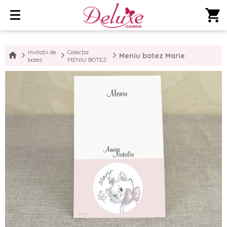
shopping_cart
Invitații de
Colecția
Meniu botez Marie
botez
MENIU BOTEZ