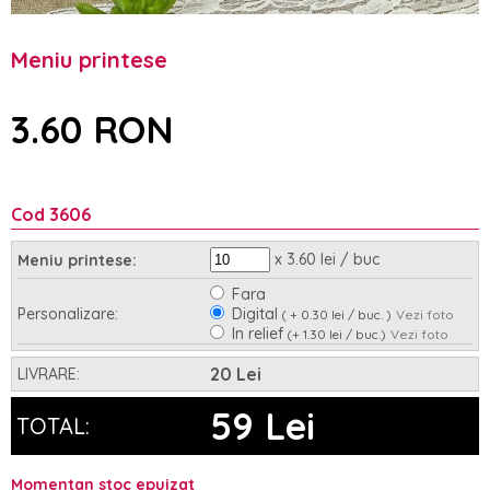
Meniu printese
3.60 RON
Cod 3606
x 3.60 lei / buc
Meniu printese:
Fara
Personalizare:
Digital
( + 0.30 lei / buc. )
Vezi foto
In relief
(+ 1.30 lei / buc.)
Vezi foto
Asamblare:
Nu
Da
(+ 0.35 lei / buc.)
20 Lei
LIVRARE:
59 Lei
TOTAL:
Momentan stoc epuizat