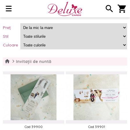
search
shopping_cart
Preț
Stil
Culoare
Invitații de nuntă
Cod 39900
Cod 39901