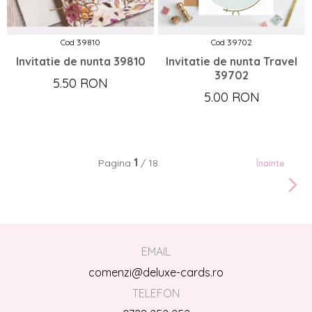
Cod 39810
Cod 39702
Invitatie de nunta 39810
Invitatie de nunta Travel
39702
5.50 RON
5.00 RON
1
Pagina
/ 18
Înainte
EMAIL
comenzi@deluxe-cards.ro
TELEFON