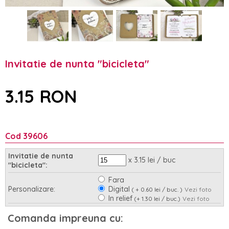
Invitatie de nunta "bicicleta"
3.15 RON
Cod 39606
Invitatie de nunta
x 3.15 lei / buc
"bicicleta":
Fara
Personalizare:
Digital
( + 0.60 lei / buc. )
Vezi foto
In relief
(+ 1.30 lei / buc.)
Vezi foto
Asamblare:
Nu
Da
(+ 0.95 lei / buc.)
Comanda impreuna cu: