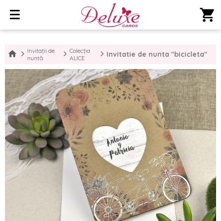
shopping_cart
Invitații de
Colecția
Invitatie de nunta "bicicleta"
nuntă
ALICE