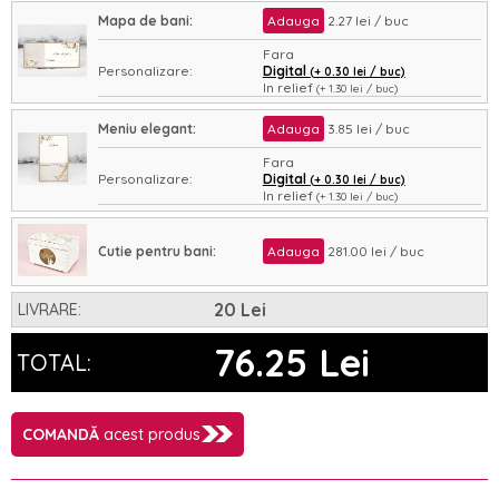
Mapa de bani:
Adauga
2.27 lei / buc
Fara
Personalizare:
Digital
(+ 0.30 lei / buc)
In relief
(+ 1.30 lei / buc)
Asamblare:
Nu
Da
(+ 0.35 lei / buc)
Meniu elegant:
Adauga
3.85 lei / buc
Fara
Personalizare:
Digital
(+ 0.30 lei / buc)
In relief
(+ 1.30 lei / buc)
Asamblare:
Nu
Da
(+ 0.35 lei / buc)
Cutie pentru bani:
Adauga
281.00 lei / buc
20 Lei
LIVRARE:
76.25 Lei
TOTAL:
COMANDĂ
acest produs