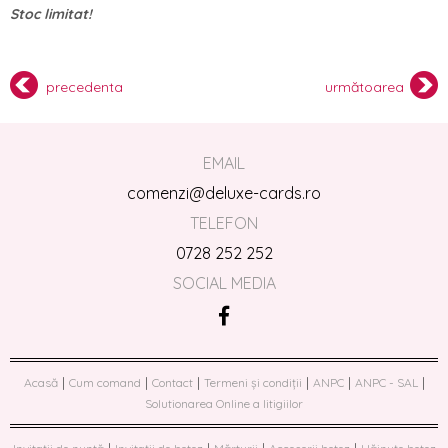
Stoc limitat!
precedenta
următoarea
EMAIL
comenzi@deluxe-cards.ro
TELEFON
0728 252 252
SOCIAL MEDIA
|
|
|
|
|
|
Acasă
Cum comand
Contact
Termeni și condiții
ANPC
ANPC - SAL
Solutionarea Online a litigiilor
|
|
|
|