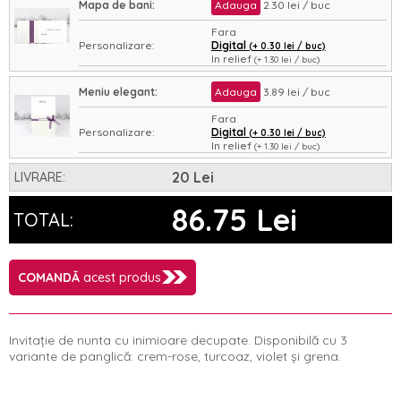
Mapa de bani:
Adauga
2.30 lei / buc
Fara
Personalizare:
Digital
(+ 0.30 lei / buc)
In relief
(+ 1.30 lei / buc)
Asamblare:
Nu
Da
(+ 0.35 lei / buc)
Meniu elegant:
Adauga
3.89 lei / buc
Fara
Personalizare:
Digital
(+ 0.30 lei / buc)
In relief
(+ 1.30 lei / buc)
Asamblare:
Nu
Da
(+ 0.35 lei / buc)
20 Lei
LIVRARE:
86.75 Lei
TOTAL:
COMANDĂ
acest produs
Invitație de nunta cu inimioare decupate. Disponibilă cu 3
variante de panglică: crem-rose, turcoaz, violet și grena.