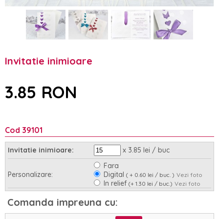
Invitatie inimioare
3.85 RON
Cod 39101
x 3.85 lei / buc
Invitatie inimioare:
Fara
Personalizare:
Digital
( + 0.60 lei / buc. )
Vezi foto
In relief
(+ 1.30 lei / buc.)
Vezi foto
Asamblare:
Nu
Da
(+ 0.95 lei / buc.)
Comanda impreuna cu: