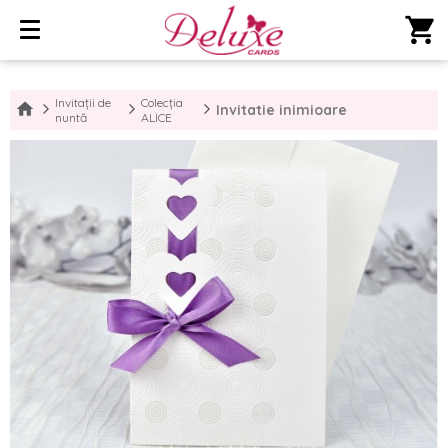
shopping_cart
Invitații de
Colecția
Invitatie inimioare
nuntă
ALICE