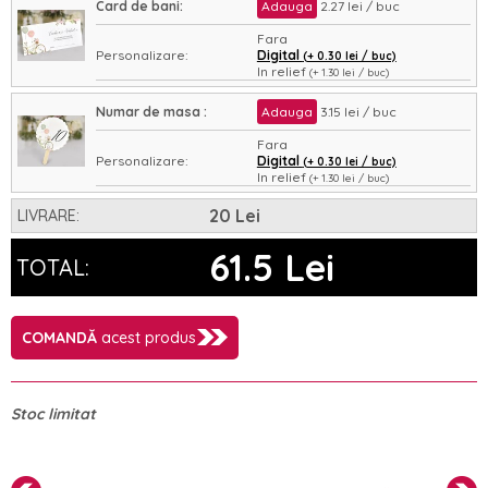
Card de bani:
Adauga
2.27 lei / buc
Fara
Personalizare:
Digital
(+ 0.30 lei / buc)
In relief
(+ 1.30 lei / buc)
Asamblare:
Nu
Da
(+ 0.35 lei / buc)
Numar de masa :
Adauga
3.15 lei / buc
Fara
Personalizare:
Digital
(+ 0.30 lei / buc)
In relief
(+ 1.30 lei / buc)
Asamblare:
Nu
Da
(+ 0.35 lei / buc)
20 Lei
LIVRARE:
61.5 Lei
TOTAL:
COMANDĂ
acest produs
Stoc limitat