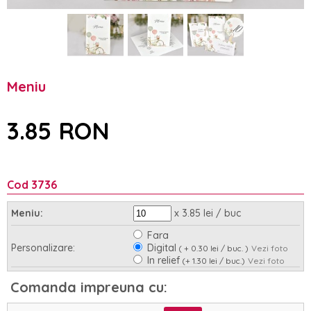
Meniu
3.85 RON
Cod 3736
x 3.85 lei / buc
Meniu:
Fara
Personalizare:
Digital
( + 0.30 lei / buc. )
Vezi foto
In relief
(+ 1.30 lei / buc.)
Vezi foto
Asamblare:
Nu
Da
(+ 0.35 lei / buc.)
Comanda impreuna cu: