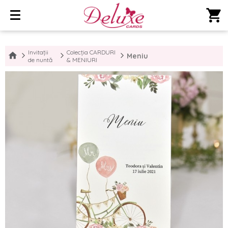
shopping_cart
Invitații
Colecția CARDURI
Meniu
de nuntă
& MENIURI