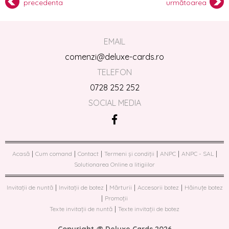
precedenta
următoarea
EMAIL
comenzi@deluxe-cards.ro
TELEFON
0728 252 252
SOCIAL MEDIA
|
|
|
|
|
|
Acasă
Cum comand
Contact
Termeni și condiții
ANPC
ANPC - SAL
Solutionarea Online a litigiilor
|
|
|
|
Invitații de nuntă
Invitații de botez
Mărturii
Accesorii botez
Hăinuțe botez
|
Promoții
|
Texte invitații de nuntă
Texte invitații de botez
Copyright @ Deluxe Cards 2026