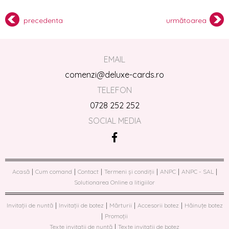
precedenta
următoarea
EMAIL
comenzi@deluxe-cards.ro
TELEFON
0728 252 252
SOCIAL MEDIA
|
|
|
|
|
|
Acasă
Cum comand
Contact
Termeni și condiții
ANPC
ANPC - SAL
Solutionarea Online a litigiilor
|
|
|
|
Invitații de nuntă
Invitații de botez
Mărturii
Accesorii botez
Hăinuțe botez
|
Promoții
|
Texte invitații de nuntă
Texte invitații de botez