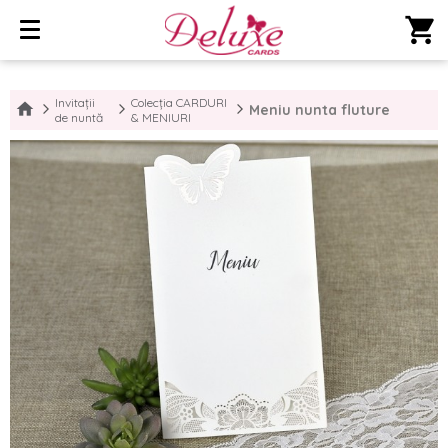
shopping_cart
Invitații
Colecția CARDURI
Meniu nunta fluture
de nuntă
& MENIURI