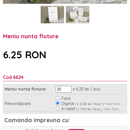
Meniu nunta fluture
6.25 RON
Cod 6624
x 6.25 lei / buc
Meniu nunta fluture:
Fara
Personalizare:
Digital
( + 0.30 lei / buc. )
Vezi foto
In relief
(+ 1.30 lei / buc.)
Vezi foto
Asamblare:
Nu
Da
(+ 0.35 lei / buc.)
Comanda impreuna cu: