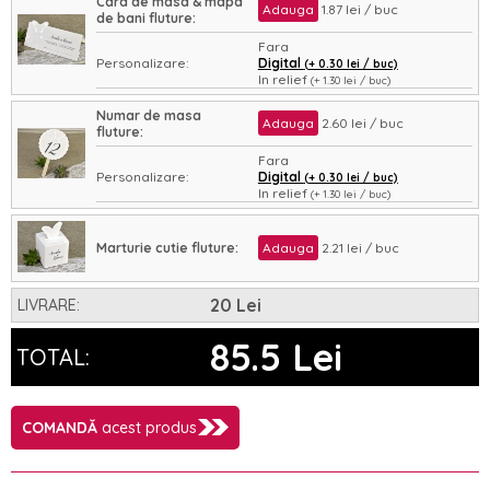
Card de masa & mapa
Adauga
1.87 lei / buc
de bani fluture:
Fara
Personalizare:
Digital
(+ 0.30 lei / buc)
In relief
(+ 1.30 lei / buc)
Asamblare:
Nu
Da
(+ 0.35 lei / buc)
Numar de masa
Adauga
2.60 lei / buc
fluture:
Fara
Personalizare:
Digital
(+ 0.30 lei / buc)
In relief
(+ 1.30 lei / buc)
Asamblare:
Nu
Da
(+ 0.35 lei / buc)
Marturie cutie fluture:
Adauga
2.21 lei / buc
20 Lei
LIVRARE:
85.5 Lei
TOTAL:
COMANDĂ
acest produs