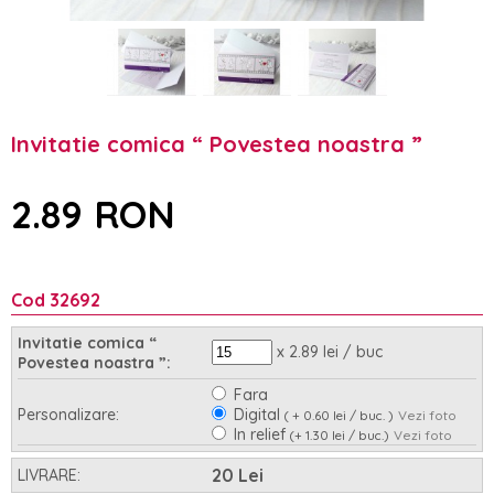
Invitatie comica “ Povestea noastra ”
2.89 RON
Cod 32692
Invitatie comica “
x 2.89 lei / buc
Povestea noastra ”:
Fara
Personalizare:
Digital
( + 0.60 lei / buc. )
Vezi foto
In relief
(+ 1.30 lei / buc.)
Vezi foto
Asamblare:
Nu
Da
(+ 0.95 lei / buc.)
20 Lei
LIVRARE: