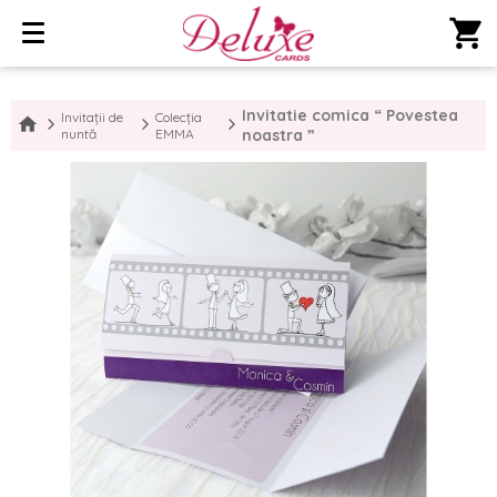
shopping_cart
Invitatie comica “ Povestea
Invitații de
Colecția
nuntă
EMMA
noastra ”