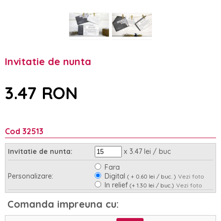
Invitatie de nunta
3.47 RON
Cod 32513
x 3.47 lei / buc
Invitatie de nunta:
Fara
Personalizare:
Digital
( + 0.60 lei / buc. )
Vezi foto
In relief
(+ 1.30 lei / buc.)
Vezi foto
Asamblare:
Nu
Da
(+ 0.95 lei / buc.)
Comanda impreuna cu: