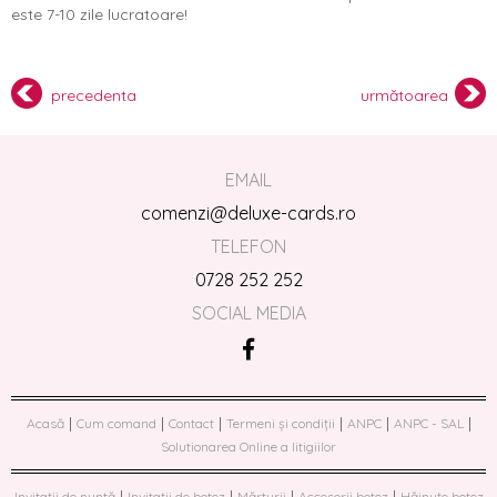
este 7-10 zile lucratoare!
precedenta
următoarea
EMAIL
comenzi@deluxe-cards.ro
TELEFON
0728 252 252
SOCIAL MEDIA
|
|
|
|
|
|
Acasă
Cum comand
Contact
Termeni și condiții
ANPC
ANPC - SAL
Solutionarea Online a litigiilor
|
|
|
|
Invitații de nuntă
Invitații de botez
Mărturii
Accesorii botez
Hăinuțe botez