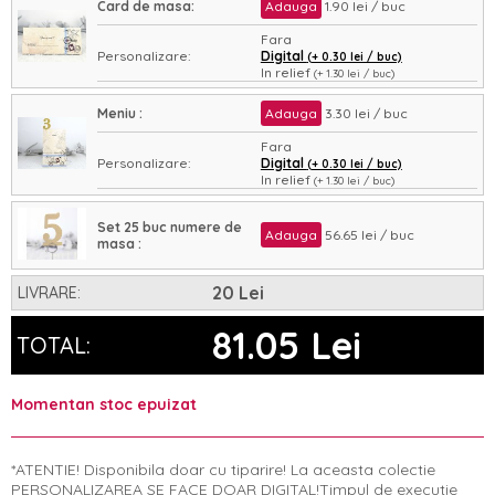
Card de masa:
Adauga
1.90 lei / buc
Fara
Personalizare:
Digital
(+ 0.30 lei / buc)
In relief
(+ 1.30 lei / buc)
Asamblare:
Nu
Da
(+ 0.35 lei / buc)
Meniu :
Adauga
3.30 lei / buc
Fara
Personalizare:
Digital
(+ 0.30 lei / buc)
In relief
(+ 1.30 lei / buc)
Asamblare:
Nu
Da
(+ 0.35 lei / buc)
Set 25 buc numere de
Adauga
56.65 lei / buc
masa :
20 Lei
LIVRARE:
81.05 Lei
TOTAL:
Momentan stoc epuizat
*ATENTIE! Disponibila doar cu tiparire! La aceasta colectie
PERSONALIZAREA SE FACE DOAR DIGITAL!Timpul de executie