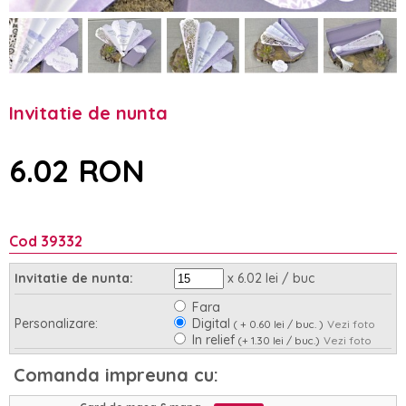
Invitatie de nunta
6.02 RON
Cod 39332
x 6.02 lei / buc
Invitatie de nunta:
Fara
Personalizare:
Digital
( + 0.60 lei / buc. )
Vezi foto
In relief
(+ 1.30 lei / buc.)
Vezi foto
Asamblare:
Nu
Da
(+ 0.95 lei / buc.)
Comanda impreuna cu: