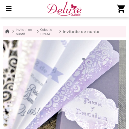
shopping_cart
Invitații de
Colecția
Invitatie de nunta
nuntă
EMMA