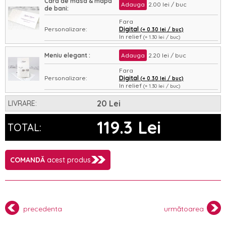
Card de masa & mapa
Adauga
2.00 lei / buc
de bani:
Fara
Personalizare:
Digital
(+ 0.30 lei / buc)
In relief
(+ 1.30 lei / buc)
Asamblare:
Nu
Da
(+ 0.35 lei / buc)
Meniu elegant :
Adauga
2.20 lei / buc
Fara
Personalizare:
Digital
(+ 0.30 lei / buc)
In relief
(+ 1.30 lei / buc)
Asamblare:
Nu
Da
(+ 0.35 lei / buc)
20 Lei
LIVRARE:
119.3 Lei
TOTAL:
COMANDĂ
acest produs
precedenta
următoarea