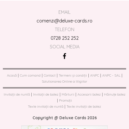
EMAIL
comenzi@deluxe-cards.ro
TELEFON
0728 252 252
SOCIAL MEDIA
|
|
|
|
|
|
Acasă
Cum comand
Contact
Termeni și condiții
ANPC
ANPC - SAL
Solutionarea Online a litigiilor
|
|
|
|
Invitații de nuntă
Invitații de botez
Mărturii
Accesorii botez
Hăinuțe botez
|
Promoții
|
Texte invitații de nuntă
Texte invitații de botez
Copyright @ Deluxe Cards 2026