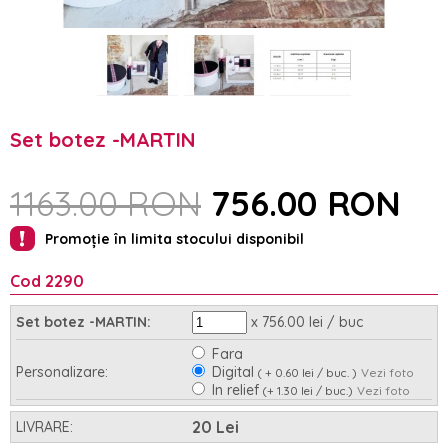
Set botez -MARTIN
1163.00 RON
756.00 RON
Promoție în limita stocului disponibil
Cod 2290
x 756.00 lei / buc
Set botez -MARTIN:
Fara
Personalizare:
Digital
( + 0.60 lei / buc. )
Vezi foto
In relief
(+ 1.30 lei / buc.)
Vezi foto
Asamblare:
Nu
Da
(+ 0.95 lei / buc.)
20 Lei
LIVRARE: