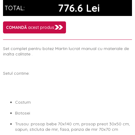
776.6 Lei
TOTAL:
COMANDĂ
acest produs
Set complet pentru botez Martin lucrat manual cu materiale de
inalta calitate .
Setul contine:
Costum
Botosei
Trusou: prosop bebe 70x140 cm, prosop preot 30x50 cm,
sapun, sticluta de mir, fasa, panza de mir 70x70 cm