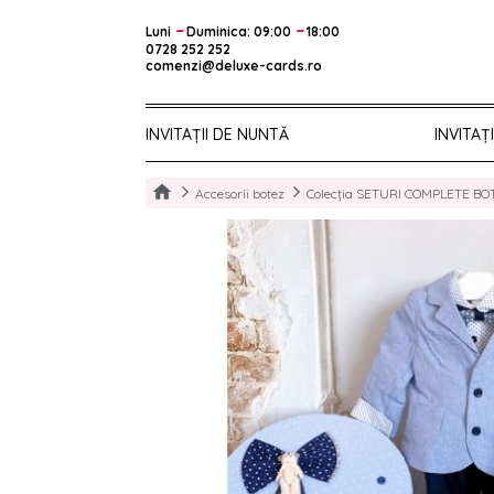
–
–
Luni
Duminica: 09:00
18:00
0728 252 252
comenzi@deluxe-cards.ro
INVITAȚII DE NUNTĂ
INVITAȚ
Accesorii botez
Colecția SETURI COMPLETE BOT