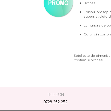
Botosei
Trusou: prosop 
sapun, sticluta 
Lumanare de bo
Cufar din carton
Setul este de dimenisu
costum si botosei.
TELEFON
0728 252 252