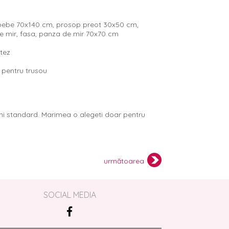
bebe 70x140 cm, prosop preot 30x50 cm,
de mir, fasa, panza de mir 70x70 cm
tez
 pentru trusou
ni standard. Marimea o alegeti doar pentru
următoarea
SOCIAL MEDIA