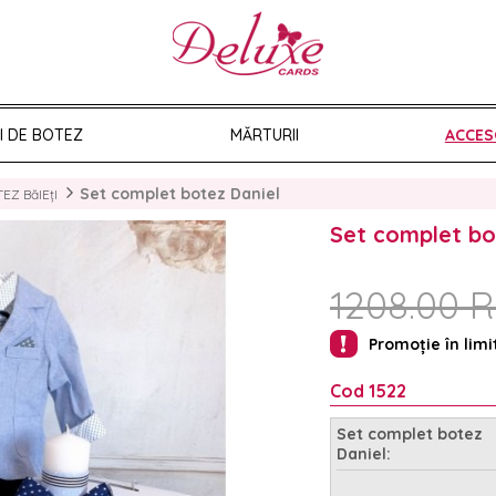
II DE BOTEZ
MĂRTURII
ACCES
Set complet botez Daniel
EZ BăIEțI
Set complet bo
1208.00 
Promoție în limi
Cod 1522
Set complet botez
Daniel: