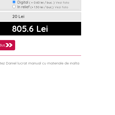
Digital
( + 0.60 lei / buc. )
Vezi foto
In relief
(+ 1.30 lei / buc.)
Vezi foto
Nu
Da
(+ 0.95 lei / buc.)
20 Lei
805.6 Lei
dus
ez Daniel lucrat manual cu materiale de inalta