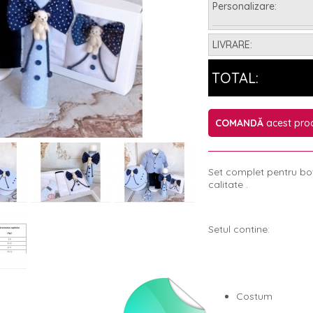
Personalizare:
Asamblare:
LIVRARE:
TOTAL:
COMANDĂ
acest pro
Set complet pentru bot
calitate .
Setul contine:
Costum