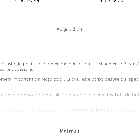
4.50 RON
4.50 RON
2
Pagina
/ 9
că invitația pentru a le-o oferi membrilor familiei și prietenilor? Nu v
foarte accesibile.
ment important din viața copilului dvs., este vorba despre o zi speci
privește organizarea botezului îl reprezintă alegerea
invitatii de bo
ă.
 ajuta oferindu-vă diverse stiluri de
invitații de botez
. La noi veți gă
 invitații vă doriți, le veți găsi la Deluxe Cards.
ai bună calitate, cu texturi diferite și tehnici de imprimare tradiționa
ate în funcție de preferințele și nevoile dvs.