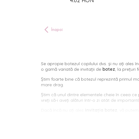
4.62 RON
Înapoi
Se apropie botezul copilului dvs. și nu ați ales în
o gamă variată de invitații de
botez
, la prețuri 
Știm foarte bine că botezul reprezintă primul mo
mare drag.
Știm că unul dintre elementele cheie în ceea ce 
vreți să-i aveți alături într-o zi atât de important
Dacă încă nu ați ales
invitația botez
, vă putem
cutie, 3D, în culori diverse. Indiferent de ce fel de
Vă oferim invitațiii realizate din hârtie de cea m
elementele de design. Invitațiile pot fi personaliz