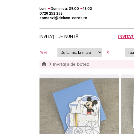
–
–
Luni
Duminica: 09:00
18:00
0728 252 252
comenzi@deluxe-cards.ro
INVITAȚII DE NUNTĂ
INVITAȚ
Preț
Stil
Invitații de botez