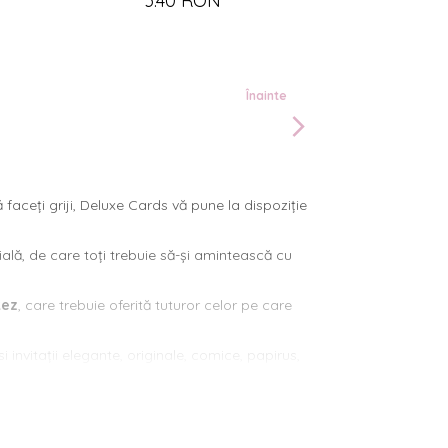
3.40 RON
Înainte
ă faceți griji, Deluxe Cards vă pune la dispoziție
ală, de care toți trebuie să-și amintească cu
tez
, care trebuie oferită tuturor celor pe care
si invitații elegante, originale, comice, papirus,
lă și modernă. Culorile lor se îmbină perfect cu